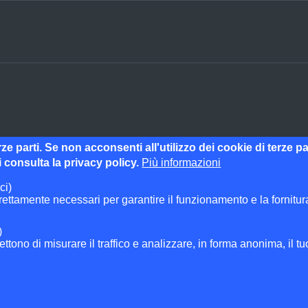
erze parti. Se non acconsenti all'utilizzo dei cookie di terze 
 consulta la privacy policy.
Più informazioni
ci)
ettamente necessari per garantire il funzionamento e la fornitura 
ni previste dalla direttiva comunitaria 2003/98/CE e dal d.lgs. 36/
)
ttono di misurare il traffico e analizzare, in forma anonima, il t