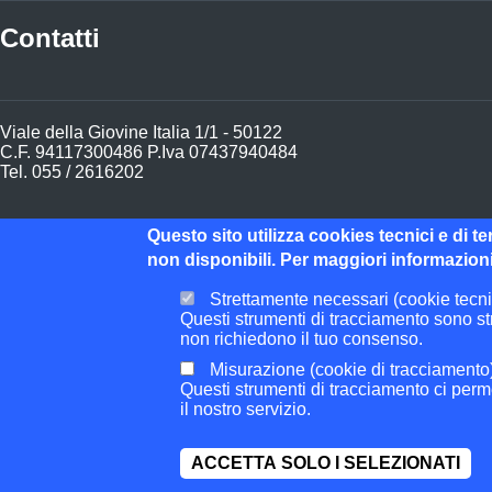
Contatti
Viale della Giovine Italia 1/1 - 50122
C.F. 94117300486 P.Iva 07437940484
Tel. 055 / 2616202
Posta Elettronica Certificata
Questo sito utilizza cookies tecnici e di t
non disponibili. Per maggiori informazioni
Footer Widget
Strettamente necessari (cookie tecni
Amministrazione Trasparente
Questi strumenti di tracciamento sono str
non richiedono il tuo consenso.
I dati personali pubblicati sono riutilizzabili solo alle condizio
Misurazione (cookie di tracciamento
Albo Pretorio
Questi strumenti di tracciamento ci perme
il nostro servizio.
Footer Widget
Dichiarazione accessibilità
ACCETTA SOLO I SELEZIONATI
ooter