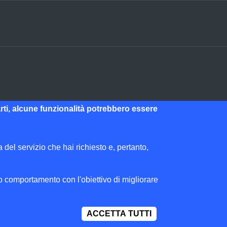
parti, alcune funzionalità potrebbero essere
del servizio che hai richiesto e, pertanto,
2006
uo comportamento con l'obiettivo di migliorare
ACCETTA TUTTI
IMPOSTAZIONI 