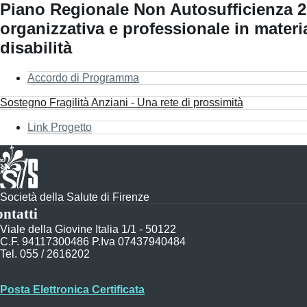
Piano Regionale Non Autosufficienza 20
organizzativa e professionale in materi
disabilità
Accordo di Programma
Sostegno Fragilità Anziani - Una rete di prossimità
Link Progetto
Società della Salute di Firenze
ntatti
Viale della Giovine Italia 1/1 - 50122
C.F. 94117300486 P.Iva 07437940484
Tel. 055 / 2616202
Posta Elettronica Certificata