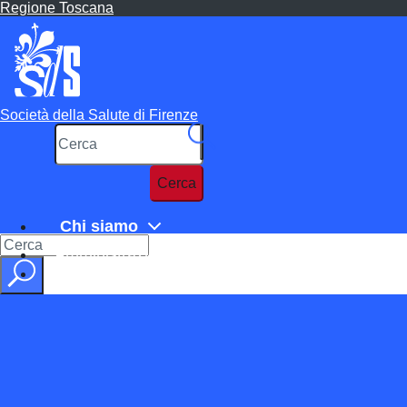
Salta
Regione Toscana
al
contenuto
principale
Società della Salute di Firenze
Cerca
Chi siamo
Cerca
Amministrazione trasparente
Contatti