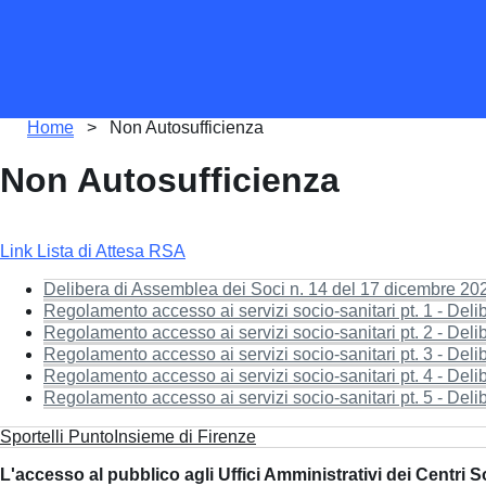
Briciole
Home
>
Non Autosufficienza
di
pane
Non Autosufficienza
Link Lista di Attesa RSA
Delibera di Assemblea dei Soci n. 14 del 17 dicembre 202
Regolamento accesso ai servizi socio-sanitari pt. 1 - Del
Regolamento accesso ai servizi socio-sanitari pt. 2 - Del
Regolamento accesso ai servizi socio-sanitari pt. 3 - Del
Regolamento accesso ai servizi socio-sanitari pt. 4 - Del
Regolamento accesso ai servizi socio-sanitari pt. 5 - Del
Sportelli PuntoInsieme di Firenze
L'accesso al pubblico agli Uffici Amministrativi dei Centri