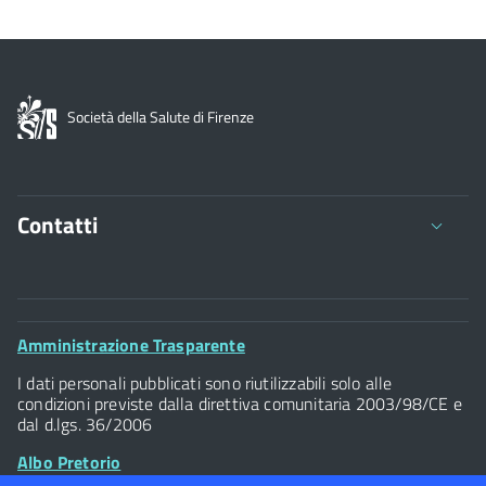
Società della Salute di Firenze
Contatti
Viale della Giovine Italia 1/1 - 50122
C.F. 94117300486 P.Iva 07437940484
Footer
Amministrazione Trasparente
Tel. 055 / 2616202
Widget
I dati personali pubblicati sono riutilizzabili solo alle
Posta Elettronica Certificata
condizioni previste dalla direttiva comunitaria 2003/98/CE e
dal d.lgs. 36/2006
Albo Pretorio