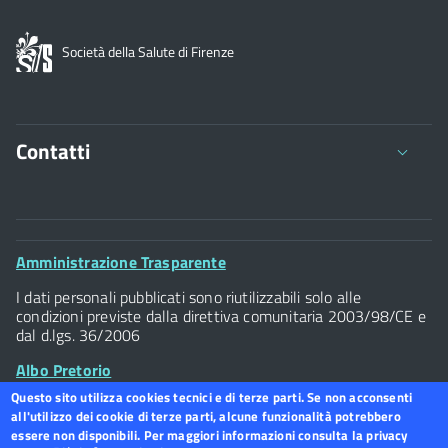
Società della Salute di Firenze
Contatti
Viale della Giovine Italia 1/1 - 50122
C.F. 94117300486 P.Iva 07437940484
Footer
Amministrazione Trasparente
Tel. 055 / 2616202
Widget
I dati personali pubblicati sono riutilizzabili solo alle
Posta Elettronica Certificata
condizioni previste dalla direttiva comunitaria 2003/98/CE e
dal d.lgs. 36/2006
Albo Pretorio
Questo sito utilizza cookies tecnici e di terze parti. Se non acconsenti
all'utilizzo dei cookie di terze parti, alcune funzionalità potrebbero
Footer
Dichiarazione accessibilità
Footer
essere non disponibili. Per maggiori informazioni consulta la privacy
Widget