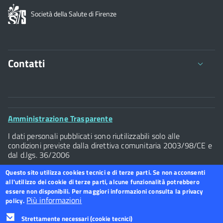
Società della Salute di Firenze
Contatti
Viale della Giovine Italia 1/1 - 50122
C.F. 94117300486 P.Iva 07437940484
Footer
Amministrazione Trasparente
Tel. 055 / 2616202
Widget
I dati personali pubblicati sono riutilizzabili solo alle
Posta Elettronica Certificata
condizioni previste dalla direttiva comunitaria 2003/98/CE e
dal d.lgs. 36/2006
Albo Pretorio
Questo sito utilizza cookies tecnici e di terze parti. Se non acconsenti
all'utilizzo dei cookie di terze parti, alcune funzionalità potrebbero
essere non disponibili. Per maggiori informazioni consulta la privacy
Footer
Più informazioni
policy.
Dichiarazione accessibilità
Footer
Widget
menu
Strettamente necessari (cookie tecnici)