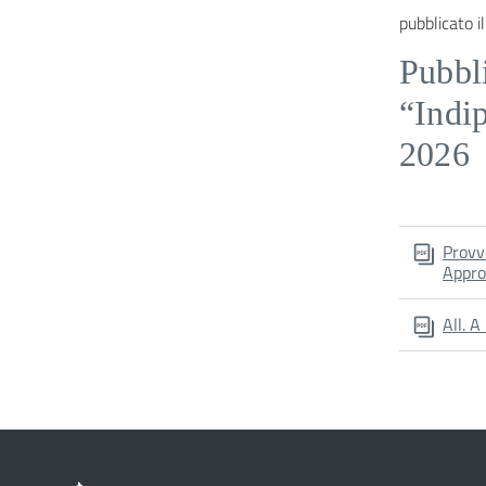
pubblicato il
Pubbli
“Indi
2026
Provv
Appro
All. 