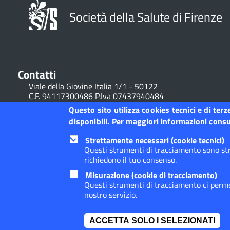
Società della Salute di Firenze
Contatti
Viale della Giovine Italia 1/1 - 50122
C.F. 94117300486 P.Iva 07437940484
Tel. 055 / 2616202
Questo sito utilizza cookies tecnici e di ter
disponibili. Per maggiori informazioni consul
Posta Elettronica Certificata
Strettamente necessari (cookie tecnici)
Questi strumenti di tracciamento sono str
richiedono il tuo consenso.
Footer
Footer
Dichiarazione accessibilità
Misurazione (cookie di tracciamento)
Widget
menu
Questi strumenti di tracciamento ci permet
nostro servizio.
ACCETTA SOLO I SELEZIONATI