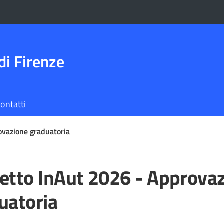
di Firenze
ontatti
ovazione graduatoria
etto InAut 2026 - Approva
uatoria