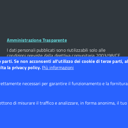
Footer
Amministrazione Trasparente
Widget
I dati personali pubblicati sono riutilizzabili solo alle
condizioni previste dalla direttiva comunitaria 2003/98/CE
e dal d.lgs. 36/2006
ze parti. Se non acconsenti all'utilizzo dei cookie di terze parti
ta la privacy policy.
Più informazioni
Albo Pretorio
ettamente necessari per garantire il funzionamento e la fornitura d
tono di misurare il traffico e analizzare, in forma anonima, il tuo