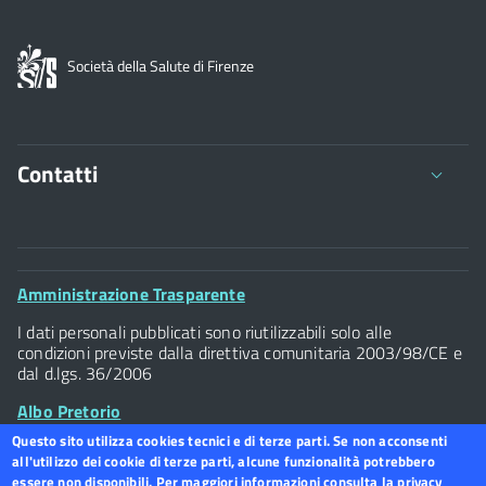
Società della Salute di Firenze
Contatti
Viale della Giovine Italia 1/1 - 50122
C.F. 94117300486 P.Iva 07437940484
Footer
Amministrazione Trasparente
Tel. 055 / 2616202
Widget
I dati personali pubblicati sono riutilizzabili solo alle
Posta Elettronica Certificata
condizioni previste dalla direttiva comunitaria 2003/98/CE e
dal d.lgs. 36/2006
Albo Pretorio
Questo sito utilizza cookies tecnici e di terze parti. Se non acconsenti
all'utilizzo dei cookie di terze parti, alcune funzionalità potrebbero
Footer
Dichiarazione accessibilità
essere non disponibili. Per maggiori informazioni consulta la privacy