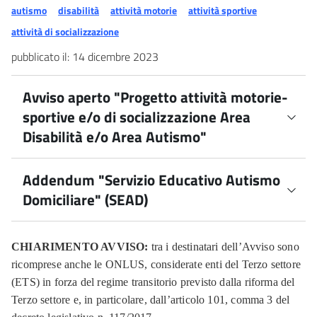
autismo
disabilità
attività motorie
attività sportive
attività di socializzazione
pubblicato il:
14 dicembre 2023
Avviso aperto "Progetto attività motorie-
sportive e/o di socializzazione Area
Disabilità e/o Area Autismo"
Addendum "Servizio Educativo Autismo
Avviso di manifestazione di interesse rivolto ai soggetti
Domiciliare" (SEAD)
del terzo settore per l’inserimento nell’elenco di
erogatori di prestazioni attinenti a pratiche motorie-
sportive e/o di socializzazione nell’ambito di percorsi di
ADDENDUM PER SERVIZIO EDUCATIVO
CHIARIMENTO AVVISO:
tra i destinatari dell’Avviso sono
inclusione sociale per persone con disabilità in generale
AUTISMO DOMICILIARE (SEAD) PER MINORI
ricomprese anche le ONLUS, considerate enti del Terzo settore
e/o per persone con diagnosi di disturbo dello spettro
CON AUTISMO (CODICE CUP F19G23000380001)
(ETS) in forza del regime transitorio previsto dalla riforma del
autistico in particolare, ai sensi dell'Art. 55 comma 4 del
di cui all’AVVISO DI ACCREDITAMENTO
Terzo settore e, in particolare, dall’articolo 101, comma 3 del
Decreto Legislative n. 117/2017 (Cod. CUP Progetto
pubblicato con PROVVEDIMENTO DEL