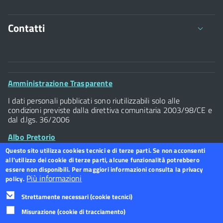
ALL. 1 Manifestazione di interesse_new
ALL. 5 Patto d'Integrità
Contatti
ALL. 2 Impegno a costituirsi in ATS_new
ALL. 6 Modulo autocertificazione qualifica
professionale
All. 3 _ Format Convenzione_Autismo_new
Viale della Giovine Italia 1/1 - 50122
Provvedimento direttore n. 5 del 21.01.2025 _
C.F. 94117300486 P.Iva 07437940484
ALL. 4 Modulo Tracciabilità_new
Approvazione I elenco
Footer
Amministrazione Trasparente
Tel. 055 / 2616202
Widget
I dati personali pubblicati sono riutilizzabili solo alle
ALL. 5 Modulo recapiti_new
Posta Elettronica Certificata
Provvedimento direttore n. 80 del 18.12.2024 _
condizioni previste dalla direttiva comunitaria 2003/98/CE e
Addendum
dal d.lgs. 36/2006
ALL. 6 Patto d'Integrità_new
Albo Pretorio
ADDENDUM_Sead
ALL. 7 Dichiarazione affidabilità morale_new
Questo sito utilizza cookies tecnici e di terze parti. Se non acconsenti
all'utilizzo dei cookie di terze parti, alcune funzionalità potrebbero
Footer
Dichiarazione accessibilità
Footer
essere non disponibili. Per maggiori informazioni consulta la privacy
Widget
ALL. 8 Schema di sintesi
Più informazioni
policy.
menu
Strettamente necessari (cookie tecnici)
Provvedimento direttore n. 16 del 13.02.2024 _
aggiornamento elenchi
Misurazione (cookie di tracciamento)