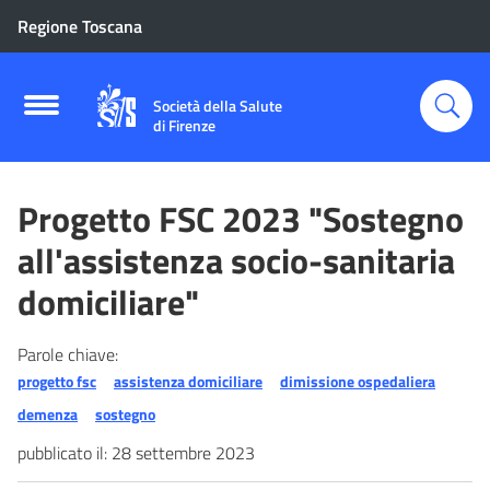
Regione Toscana
Società della Salute
di Firenze
Progetto FSC 2023 "Sostegno
all'assistenza socio-sanitaria
domiciliare"
Parole chiave:
progetto fsc
assistenza domiciliare
dimissione ospedaliera
demenza
sostegno
pubblicato il:
28 settembre 2023