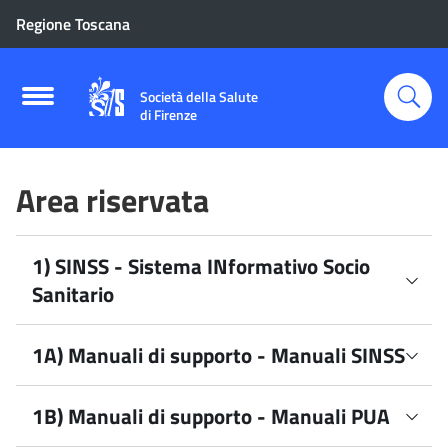
Regione Toscana
Società della Salute
di Firenze
Area riservata
1) SINSS - Sistema INformativo Socio
Sanitario
1A) Manuali di supporto - Manuali SINSS
Accesso SINSS
Ambienti di prova Prestazioni Sociali Agevolate
Manuale SINSS
1B) Manuali di supporto - Manuali PUA