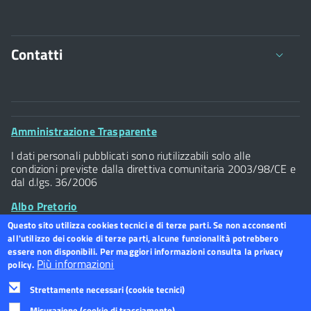
Consultazione Cartelle Storico
Amministrativi Punto Insieme
Stradario del Comune di Firenze (agg. agosto 2020)
Consultazione Stampe 2 - Amministrativi
Mandato Elettronico - Voucher Sociali
Contatti
Diario Professionale
Cartella Anagrafica - Scheda Riepilogativa
Viale della Giovine Italia 1/1 - 50122
C.F. 94117300486 P.Iva 07437940484
Footer
Amministrazione Trasparente
Tel. 055 / 2616202
Inserimento Socio Terapeutico
Widget
I dati personali pubblicati sono riutilizzabili solo alle
Posta Elettronica Certificata
condizioni previste dalla direttiva comunitaria 2003/98/CE e
dal d.lgs. 36/2006
Albo Pretorio
Questo sito utilizza cookies tecnici e di terze parti. Se non acconsenti
all'utilizzo dei cookie di terze parti, alcune funzionalità potrebbero
Footer
Dichiarazione accessibilità
Footer
essere non disponibili. Per maggiori informazioni consulta la privacy
Widget
Più informazioni
policy.
menu
Strettamente necessari (cookie tecnici)
Misurazione (cookie di tracciamento)