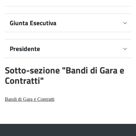
Delibere Assemblea dei Soci
Giunta Esecutiva
Delibere Giunta Esecutiva
Presidente
Decreti Presidente
Sotto-sezione "Bandi di Gara e
Contratti"
Bandi di Gara e Contratti