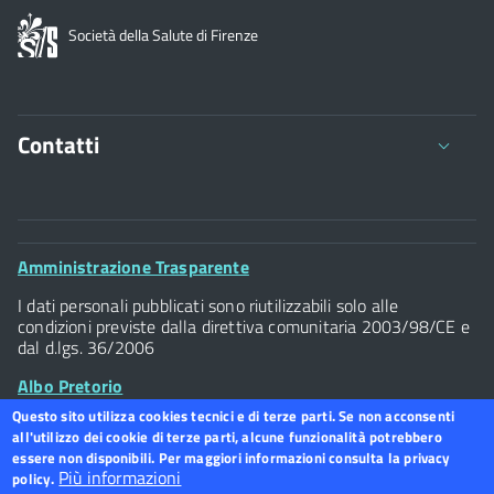
Società della Salute di Firenze
Contatti
Viale della Giovine Italia 1/1 - 50122
C.F. 94117300486 P.Iva 07437940484
Footer
Amministrazione Trasparente
Tel. 055 / 2616202
Widget
I dati personali pubblicati sono riutilizzabili solo alle
Posta Elettronica Certificata
condizioni previste dalla direttiva comunitaria 2003/98/CE e
dal d.lgs. 36/2006
Albo Pretorio
Questo sito utilizza cookies tecnici e di terze parti. Se non acconsenti
all'utilizzo dei cookie di terze parti, alcune funzionalità potrebbero
Footer
Dichiarazione accessibilità
Footer
essere non disponibili. Per maggiori informazioni consulta la privacy
Widget
Più informazioni
policy.