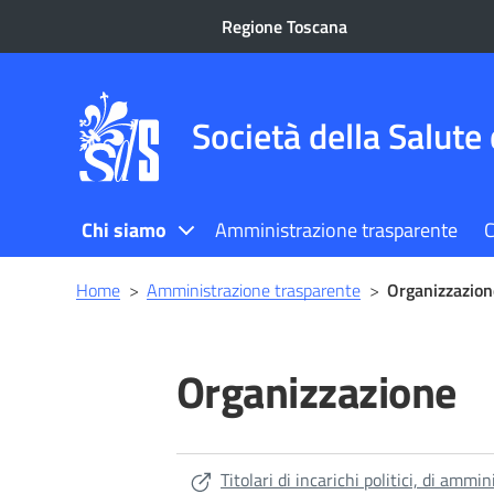
Regione Toscana
Società della Salute 
Chi siamo
Amministrazione trasparente
C
Briciole
Home
>
Amministrazione trasparente
>
Organizzazion
di
pane
Organizzazione
Titolari di incarichi politici, di ammi