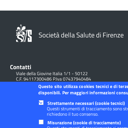
Società della Salute di Firenze
Contatti
Viale della Giovine Italia 1/1 - 50122
C.F. 94117300486 P.Iva 07437940484
Tel. 055 / 2616202
Questo sito utilizza cookies tecnici e di ter
disponibili. Per maggiori informazioni consul
Posta Elettronica Certificata
Strettamente necessari (cookie tecnici)
Questi strumenti di tracciamento sono str
richiedono il tuo consenso.
Footer
Footer
Dichiarazione accessibilità
Misurazione (cookie di tracciamento)
Widget