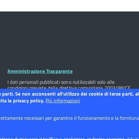
Footer
Amministrazione Trasparente
Widget
I dati personali pubblicati sono riutilizzabili solo alle
condizioni previste dalla direttiva comunitaria 2003/98/CE
e dal d.lgs. 36/2006
ze parti. Se non acconsenti all'utilizzo dei cookie di terze parti
ta la privacy policy.
Più informazioni
Albo Pretorio
ettamente necessari per garantire il funzionamento e la fornitura d